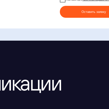
кации