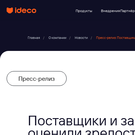
Продукты
Внедрения
Партнёры
Клиент
Главная
/
О компании
/
Новости
/
Пресс-релиз: Поставщики
Пресс-релиз
Поставщики и з
оценили зрелост