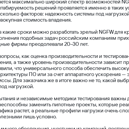
няется максимально широкий спектр возможностей NG
абируемость решений проявляется именно в таких усл
сколько факторов: надежность системы под нагрузкой
вокупная стоимость владения.
, в какие сроки можно разработать зрелый NGFW для к
ыполнения подобных задач российским компаниям прих
адные фирмы преодолевали 20–30 лет.
вопросы, как оценка производительности и тестирован
ения, а также уровень производительности зависит п
явили, что универсального способа обеспечить высок
 архитектуры ПО или за счет аппаратного ускорения —
ы. Для заказчика же в итоге важно не то, какой выбра
под нагрузкой.
тания и независимые методики тестирования важны дл
 неспособны заменить пилотные проекты, которые реа
фика растет, а реальные профили нагрузки очень сл
олезными лишь условно.
много обеспечения, участники из компаний-поставщик