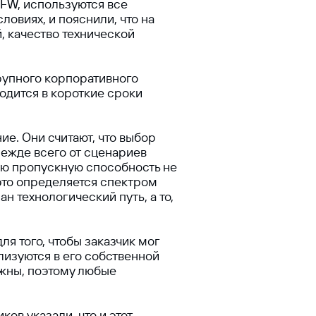
FW, используются все
овиях, и пояснили, что на
, качество технической
рупного корпоративного
одится в короткие сроки
ие. Они считают, что выбор
режде всего от сценариев
ую пропускную способность не
 это определяется спектром
н технологический путь, а то,
я того, чтобы заказчик мог
лизуются в его собственной
ожны, поэтому любые
ов указали, что и этот