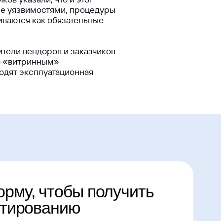
ие уязвимостями, процедуры
иваются как обязательные
тели вендоров и заказчиков
о «витринным»
одят эксплуатационная
тобы получить
анию