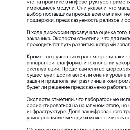
что на практике в инфраструктуре приме
имеющиеся модули. Они указали, что масшт
выбор поставщика прежде всего влияют не
поддержки, предсказуемость релизов и со
В ходе дискуссии прозвучала оценка того
заказчика. Эксперты отметили, что для в
проходить тот путь развития, который зап
Кроме того, участники рассмотрели такие 
аппаратной платформы и технологий ускор
эксплуатации. Представители вендоров за
существует: достигается ли она на уровне
задач и предполагает различные компромисс
будет ли решение предсказуемо работать 
Эксперты отметили, что лабораторные испы
сориентироваться на начальном этапе, но
инфраструктуре. Доля зашифрованного тра
универсальные методики можно считать п
Обсуждая разработку безопасного програм