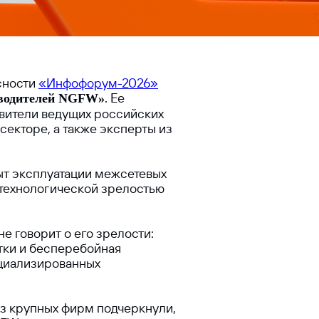
сности
«Инфофорум-2026»
. Ее
зводителей NGFW»
авители ведущих российских
секторе, а также эксперты из
ыт эксплуатации межсетевых
 технологической зрелостью
е говорит о его зрелости:
тки и бесперебойная
ециализированных
из крупных фирм подчеркнули,