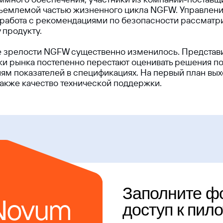
отъемлемой частью жизненного цикла NGFW. Управлен
я работа с рекомендациями по безопасности рассматр
 продукту.
ие зрелости NGFW существенно изменилось. Представи
ки рынка постепенно перестают оценивать решения п
м показателей в спецификациях. На первый план вых
Заполните форму, ч
ovum
 также качество технической поддержки.
доступ к пилотиров
+7