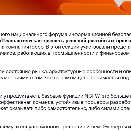
льшого национального форума информационной безопа
«Технологическая зрелость решений российских прои
ла компания Ideco. В этой секции участвовали предст
азчиков, работающих в промышленности и финансовом 
ли состояние рынка, архитектурные особенности и оп
ь мнениями о том, что на самом деле понимается под
 у продукта есть базовые функции NGFW, это больше н
 эффективная команда, устойчивые процессы разрабо
жет оказывать либо самостоятельно, либо силами сп
и тему эксплуатационной зрелости систем. Эксперты 