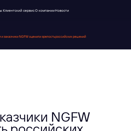
ский сервис
О компании
Новости
 и заказчики NGFW оценили зрелость российских решений
аказчики NGFW
ь российских