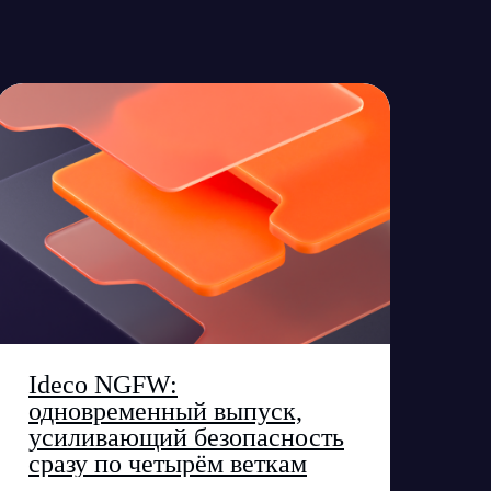
Ideco NGFW:
одновременный выпуск,
усиливающий безопасность
сразу по четырём веткам