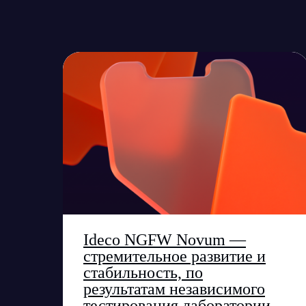
Ideco NGFW Novum —
стремительное развитие и
стабильность, по
результатам независимого
тестирования лаборатории