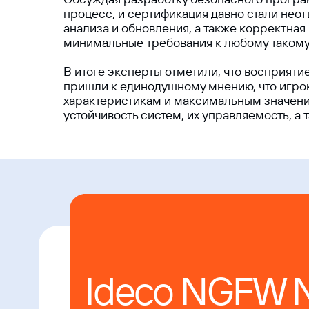
процесс, и сертификация давно стали не
анализа и обновления, а также корректна
минимальные требования к любому такому
В итоге эксперты отметили, что восприят
пришли к единодушному мнению, что игро
характеристикам и максимальным значения
Ideco NGFW N
устойчивость систем, их управляемость, а
для решения
ваших задач