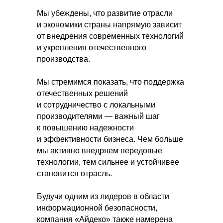
Мы убеждены, что развитие отрасли
и экономики страны напрямую зависит
от внедрения современных технологий
и укрепления отечественного
производства.
Мы стремимся показать, что поддержка
отечественных решений
и сотрудничество с локальными
производителями — важный шаг
к повышению надежности
Другие
и эффективности бизнеса. Чем больше
публикации
мы активно внедряем передовые
технологии, тем сильнее и устойчивее
по теме
становится отрасль.
Будучи одним из лидеров в области
информационной безопасности,
компания «Айдеко» также намерена