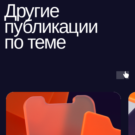
Все публикации
ООО «Айдеко»
ИНН 6670208848
620 066, Россия, г. Екатеринбург,
ул. Кулибина, 2
+7 (800) 555-33-40
expert@ideco.ru
Продукт развивается
при поддержке Фонда
Содействия Инновациям