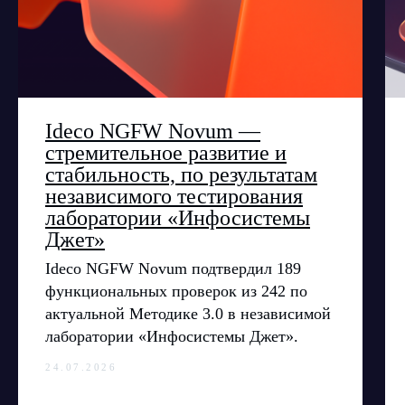
Ideco NGFW Novum
Внедрения
Сертификация ФСТЭК
Документация
Партнеры
Сравнение версий
Выбрать
интегратора
Прошлые ревизии ПАК
Авторизованные центры
DNS Security в NGFW
Релизы Ideco
Информационная
безопасность в решениях
О компании
Ideco
Новости
Дорожная карта
Ideco NGFW Novum —
Признание и аналитика
Карьера в Ideco
стремительное развитие и
Инвесторам
Календари
стабильность, по результатам
независимого тестирования
Клиентский сервис
лаборатории «Инфосистемы
Продление лицензий
Обучение в вузах
Джет»
Ideco NGFW Novum подтвердил 189
ВКонтакте
Файрвольная
функциональных проверок из 242 по
актуальной Методике 3.0 в независимой
Youtube
Создаем вместе
лаборатории «Инфосистемы Джет».
Rutube
Ideco NGFW
24.07.2026
MAX