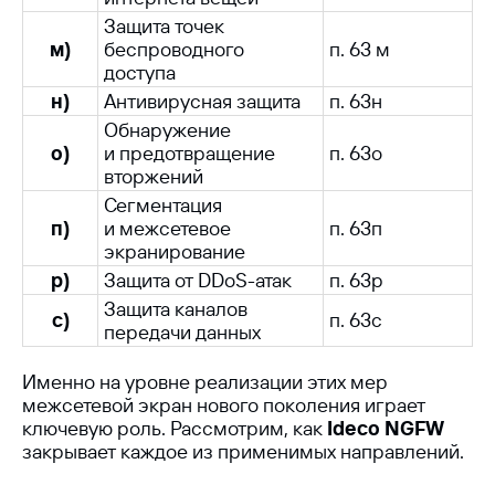
Защита точек
м)
беспроводного
п. 63 м
доступа
н)
Антивирусная защита
п. 63н
Обнаружение
о)
и предотвращение
п. 63о
вторжений
Сегментация
п)
и межсетевое
п. 63п
экранирование
р)
Защита от DDoS-атак
п. 63р
Защита каналов
с)
п. 63с
передачи данных
Именно на уровне реализации этих мер
межсетевой экран нового поколения играет
ключевую роль. Рассмотрим, как
Ideco NGFW
закрывает каждое из применимых направлений.