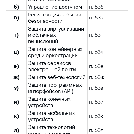
б)
Управление доступом
п. 63б
Регистрация событий
в)
п. 63в
безопасности
Защита виртуализации
г)
и облачных
п. 63г
вычислений
Защита контейнерных
д)
п. 63д
сред и оркестрации
Защита сервисов
е)
п. 63е
электронной почты
ж)
Защита веб-технологий
п. 63ж
Защита программных
з)
п. 63з
интерфейсов (API)
Защита конечных
и)
п. 63и
устройств
Защита мобильных
к)
п. 63к
устройств
Защита технологий
л)
п. 63л
интернета вещей