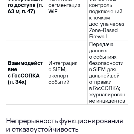
го доступа (п.
сегментация
контроль
63 м, п. 47)
WiFi
подключений
к точкам
доступа через
Zone-Based
Firewall
Передача
данных
о событиях
Взаимодейст
Интеграция
безопасности
вие
с SIEM,
в SIEM для
с ГосСОПКА
экспорт
дальнейшей
(п. 34х)
событий
отправки
в ГосСОПКА;
журналирован
ие инцидентов
Узнайте, как
Непрерывность функционирования
аналогичную задачу
и отказоустойчивость
можно решить в вашей