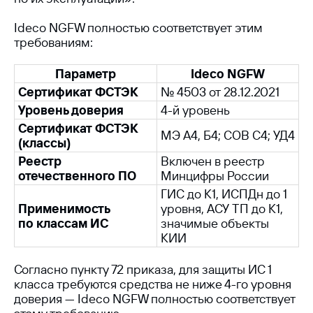
Ideco NGFW полностью соответствует этим
требованиям:
Параметр
Ideco NGFW
Сертификат ФСТЭК
№ 4503 от 28.12.2021
Уровень доверия
4-й уровень
Сертификат ФСТЭК
МЭ А4, Б4; СОВ С4; УД4
(классы)
Реестр
Включен в реестр
отечественного ПО
Минцифры России
ГИС до К1, ИСПДн до 1
Применимость
уровня, АСУ ТП до К1,
по классам ИС
значимые объекты
КИИ
Согласно пункту 72 приказа, для защиты ИС 1
Все публикации
класса требуются средства не ниже 4-го уровня
доверия — Ideco NGFW полностью соответствует