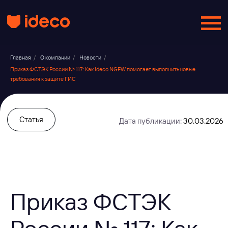
Главная
/
О компании
/
Новости
/
Приказ ФСТЭК России № 117: Как Ideco NGFW помогает выполнить новые
требования к защите ГИС
Статья
Дата публикации:
30.03.2026
Приказ ФСТЭК