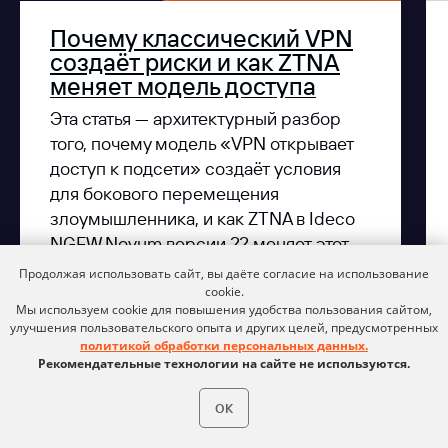
Почему классический VPN
создаёт риски и как ZTNA
меняет модель доступа
Эта статья — архитектурный разбор
того, почему модель «VPN открывает
доступ к подсети» создаёт условия
для бокового перемещения
злоумышленника, и как ZTNA в Ideco
NGFW Novum версии 22 меняет этот
подход.
Продолжая использовать сайт, вы даёте согласие на использование
cookie.
17.07.2026
Мы используем cookie для повышения удобства пользования сайтом,
улучшения пользовательского опыта и других целей, предусмотренных
политикой обработки персональных данных.
Рекомендательные технологии на сайте не используются.
Подробнее
ОК