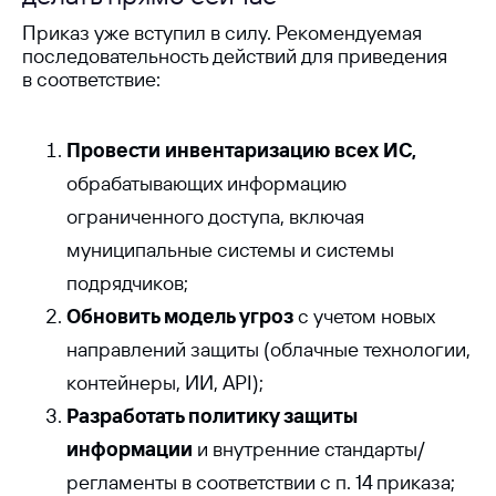
Ideco
Новости
Дорожная карта
Приказ уже вступил в силу. Рекомендуемая
Признание и аналитика
Карьера в Ideco
последовательность действий для приведения
Инвесторам
Календари
в соответствие:
Клиентский сервис
Продление лицензий
Обучение в вузах
Провести инвентаризацию всех ИС,
обрабатывающих информацию
ВКонтакте
Файрвольная
ограниченного доступа, включая
муниципальные системы и системы
Youtube
Создаем вместе
подрядчиков;
Rutube
Ideco NGFW
Обновить модель угроз
с учетом новых
MAX
направлений защиты (облачные технологии,
контейнеры, ИИ, API);
Условия использования
Разработать политику защиты
Политика обработки персональных данных
© ideco 2005-2026 · Все права защищены
информации
и внутренние стандарты/
регламенты в соответствии с п. 14 приказа;