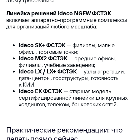
этому требованию.
Линейка решений Ideco NGFW ФСТЭК
включает аппаратно-программные комплексы
для организаций любого масштаба:
ООО «Айдеко»
Ideco SX+ ФСТЭК
— филиалы, малые
ИНН 6670208848
620 066, Россия, г. Екатеринбург,
офисы, торговые точки;
ул. Кулибина, 2
Ideco MX2 ФСТЭК
— средние офисы,
филиалы, учебные заведения;
+7 (800) 555-33-40
Ideco LX / LX+ ФСТЭК
— узлы агрегации,
expert@ideco.ru
дата-центры, госструктуры, готовность
Продукт развивается
к КИИ;
при поддержке Фонда
Ideco EX ФСТЭК
— старшая модель
Содействия Инновациям
сертифицированной линейки для крупных
холдингов, телеком, банковских сетей.
Ideco NGFW Novum
Внедрения
Сертификация ФСТЭК
Документация
Партнеры
Сравнение версий
Выбрать интегратора
Прошлые ревизии ПАК
Авторизованные центры
DNS Security в NGFW
Практические рекомендации: что
Релизы Ideco
Информационная
делать прямо сейчас
безопасность в решениях
О компании