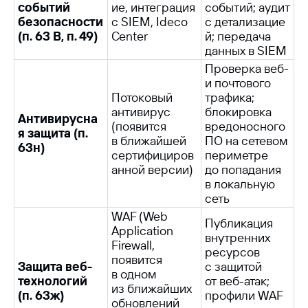
событий
ие, интеграция
событий; аудит
безопасности
с SIEM, Ideco
с детализацие
(п. 63 В, п. 49)
Center
й; передача
данных в SIEM
Проверка веб-
и почтового
Потоковый
трафика;
антивирус
блокировка
Антивирусна
(появится
вредоносного
я защита (п.
в ближайшей
ПО на сетевом
63н)
сертифициров
периметре
анной версии)
до попадания
в локальную
сеть
WAF (Web
Публикация
Application
внутренних
Firewall,
ресурсов
появится
Защита веб-
с защитой
в одном
технологий
от веб-атак;
из ближайших
(п. 63ж)
профили WAF
обновлений