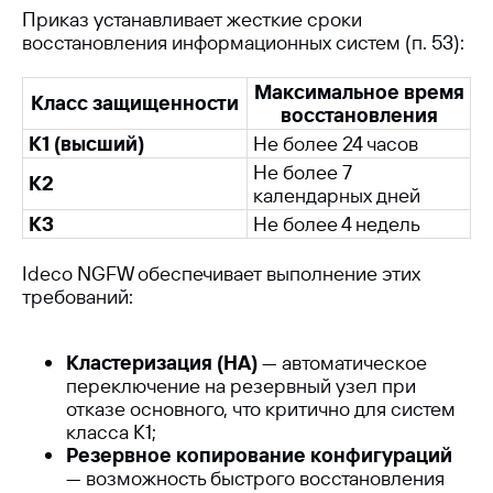
компании
Приказ устанавливает жесткие сроки
восстановления информационных систем (п. 53):
Максимальное время
Класс защищенности
восстановления
К1 (высший)
Не более 24 часов
Не более 7
К2
календарных дней
К3
Не более 4 недель
+7
Ideco NGFW обеспечивает выполнение этих
требований:
Кластеризация (HA)
— автоматическое
переключение на резервный узел при
Я согласен(а) получать
рекламную информацию
отказе основного, что критично для систем
класса К1;
Я согласен(а) с
политикой обработки персональных
данных
Резервное копирование конфигураций
— возможность быстрого восстановления
Оставить заявку