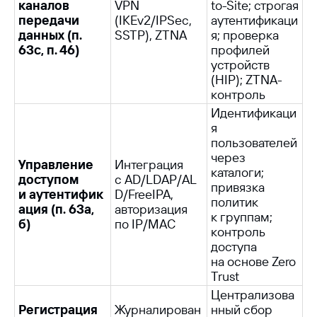
каналов
VPN
to-Site; строгая
передачи
(IKEv2/IPSec,
аутентификаци
данных (п.
SSTP), ZTNA
я; проверка
63с, п. 46)
профилей
устройств
(HIP); ZTNA-
контроль
Идентификаци
я
пользователей
через
Управление
Интеграция
каталоги;
доступом
с AD/LDAP/AL
привязка
и аутентифик
D/FreeIPA,
политик
ация (п. 63а,
авторизация
к группам;
б)
по IP/MAC
контроль
доступа
на основе Zero
Trust
Централизова
Регистрация
Журналирован
нный сбор