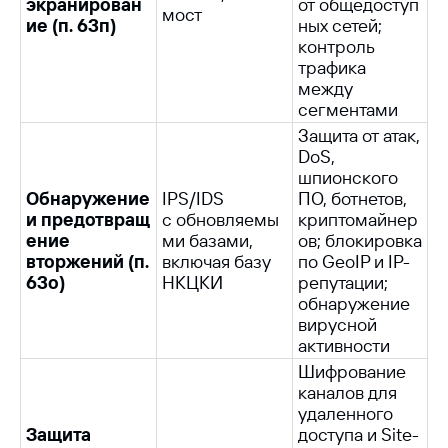
экранирован
от общедоступ
мост
ие (п. 63п)
ных сетей;
контроль
трафика
между
сегментами
Защита от атак,
DoS,
шпионского
Обнаружение
IPS/IDS
ПО, ботнетов,
и предотвращ
с обновляемы
криптомайнер
ение
ми базами,
ов; блокировка
вторжений (п.
включая базу
по GeoIP и IP-
63о)
НКЦКИ
репутации;
обнаружение
вирусной
активности
Шифрование
каналов для
удаленного
Защита
доступа и Site-