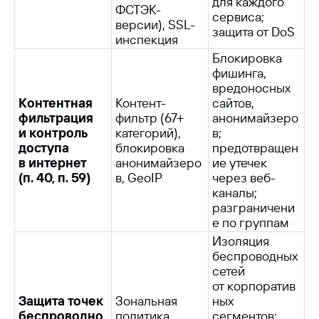
для каждого
ФСТЭК-
сервиса;
версии), SSL-
защита от DoS
инспекция
Блокировка
фишинга,
вредоносных
Контентная
Контент-
сайтов,
фильтрация
фильтр (67+
анонимайзеро
и контроль
категорий),
в;
доступа
блокировка
предотвращен
в интернет
анонимайзеро
ие утечек
(п. 40, п. 59)
в, GeoIP
через веб-
каналы;
разграничени
е по группам
Изоляция
беспроводных
сетей
от корпоратив
Защита точек
Зональная
ных
беспроводно
политика,
сегментов;