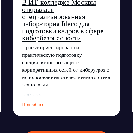
В ИТ-колледже Москвы
открылась
специализированная
лаборатория Ideco для
подготовки кадров в сфере
кибербезопасности
Проект ориентирован на
Все публикации
практическую подготовку
специалистов по защите
корпоративных сетей от киберугроз с
использованием отечественного стека
технологий.
17.07.2026
Ideco NGFW
Внедрения
(800) 555-33-40
Novum
Подробнее
Сертификация ФСТЭК
ert@ideco.ru
Документация
Партнеры
Сравнение версий
Прошлые ревизии ПАК
Выбрать интегр
DNS Security в NGFW
Авторизованные
Релизы Ideco
Информационная
безопасность в решениях