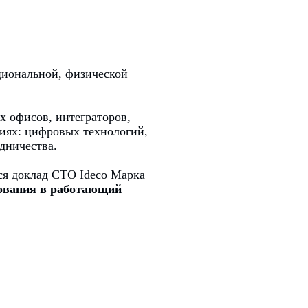
циональной, физической
х офисов, интеграторов,
ниях: цифровых технологий,
дничества.
ся доклад CTO Ideco Марка
ования в работающий