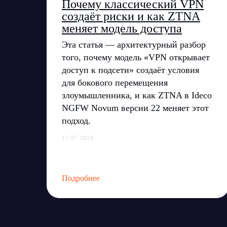
Почему классический VPN
создаёт риски и как ZTNA
меняет модель доступа
Эта статья — архитектурный разбор
того, почему модель «VPN открывает
доступ к подсети» создаёт условия
для бокового перемещения
злоумышленника, и как ZTNA в Ideco
NGFW Novum версии 22 меняет этот
подход.
17.07.2026
+7 
Подробнее
exp
ООО «Айдеко»
ИНН 6670208848