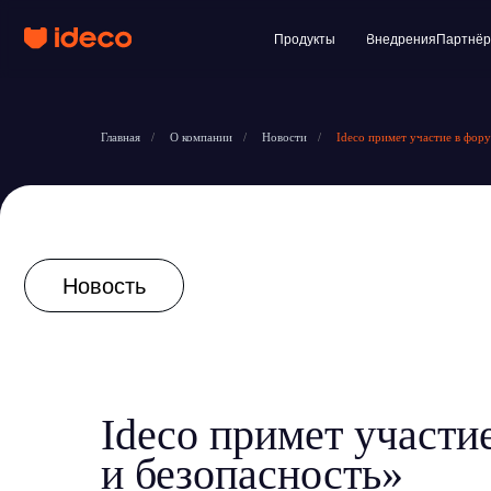
Продукты
Внедрения
Партнёры
Клиент
Главная
/
О компании
/
Новости
/
Ideco примет участие в фор
Новость
Ideco примет участи
и безопасность»