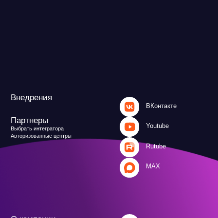
MAX
и
Файрвольная
литика
Создаем вместе
Ideco NGFW
Политика обработки персональных данных