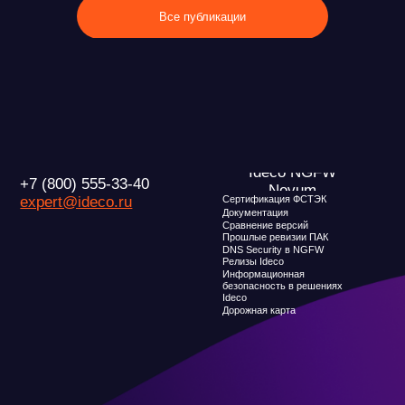
Ideco
Дорожная карта
О компани
Новости
Признание и ана
Карьера в Ideco
Инвесторам
Клиентский сервис
Календари
Продление лицензий
Обучение в вузах
Условия использования