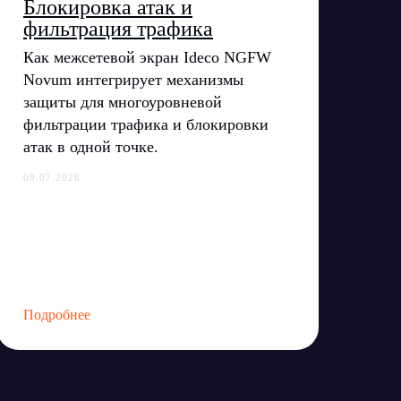
Блокировка атак и
фильтрация трафика
Как межсетевой экран Ideco NGFW
Novum интегрирует механизмы
защиты для многоуровневой
фильтрации трафика и блокировки
атак в одной точке.
09.07.2026
Подробнее
ВКонтакте
Youtube
атора
 центры
Rutube