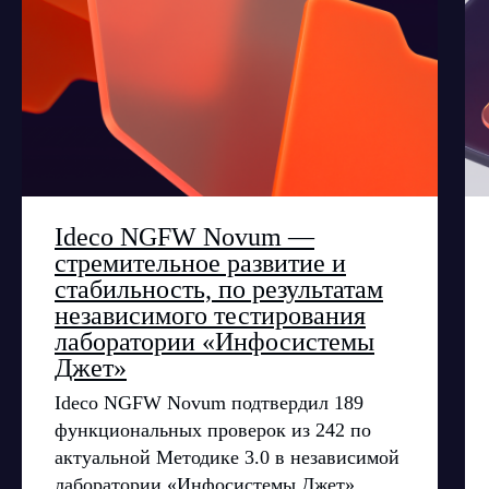
Признание и аналитика
Карьера в Ideco
Инвесторам
Календари
Клиентский сервис
Продление лицензий
Обучение в вузах
ВКонтакте
Файрвольная
Youtube
Создаем вместе
Ideco NGFW Novum —
стремительное развитие и
Rutube
Ideco NGFW
стабильность, по результатам
MAX
независимого тестирования
лаборатории «Инфосистемы
Джет»
Условия использования
Политика обработки персональных данных
Ideco NGFW Novum подтвердил 189
© ideco 2005-2026 · Все права защищены
функциональных проверок из 242 по
актуальной Методике 3.0 в независимой
лаборатории «Инфосистемы Джет».