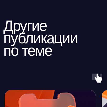
ООО «Айдеко»
ИНН 6670208848
620 066, Россия, г. Екатеринбург,
ул. Кулибина, 2
+7 (800) 555-33-40
expert@ideco.ru
Продукт развивается
при поддержке Фонда
Содействия Инновациям
Ideco NGFW Novum
Внедрения
Сертификация ФСТЭК
Документация
Партнеры
Сравнение версий
Выбрать
интегратора
Прошлые ревизии ПАК
Авторизованные центры
DNS Security в NGFW
Релизы Ideco
Информационная
безопасность в решениях
О компании
Ideco
Новости
Дорожная карта