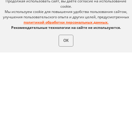
Продолжая использовать сайт, вы даёте согласие на использование
Карьера в Ideco
Инвесторам
cookie.
Календари
Мы используем cookie для повышения удобства пользования сайтом,
улучшения пользовательского опыта и других целей, предусмотренных
Клиентский сервис
политикой обработки персональных данных.
Продление лицензий
Обучение в вузах
Рекомендательные технологии на сайте не используются.
ОК
ВКонтакте
Файрвольная
Youtube
Создаем вместе
Rutube
Ideco NGFW
MAX
Условия использования
Политика обработки персональных данных
© ideco 2005-2026 · Все права защищены