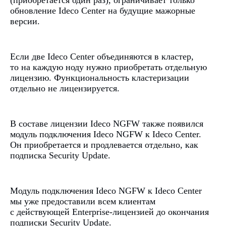
(приобретается один раз), ограничивает только
обновление Ideco Center на будущие мажорные
версии.
Если две Ideco Center объединяются в кластер,
то на каждую ноду нужно приобретать отдельную
лицензию. Функциональность кластеризации
отдельно не лицензируется.
В составе лицензии Ideco NGFW также появился
модуль подключения Ideco NGFW к Ideco Center.
Он приобретается и продлевается отдельно, как
подписка Security Update.
Модуль подключения Ideco NGFW к Ideco Center
Другие
мы уже предоставили всем клиентам
публикации
с действующей Enterprise-лицензией до окончания
подписки Security Update.