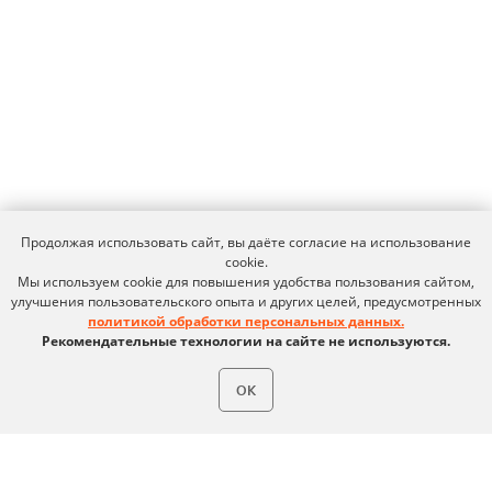
Новости
Дорожная карта
Признание и аналитика
Карьера в Ideco
Инвесторам
Календари
Клиентский сервис
Продление лицензий
Обучение в вузах
ВКонтакте
Файрвольная
Youtube
Создаем вместе
Продолжая использовать сайт, вы даёте согласие на использование
cookie.
Rutube
Ideco NGFW
Мы используем cookie для повышения удобства пользования сайтом,
улучшения пользовательского опыта и других целей, предусмотренных
MAX
политикой обработки персональных данных.
Рекомендательные технологии на сайте не используются.
ОК
Условия использования
Политика обработки персональных данных
© ideco 2005-2026 · Все права защищены