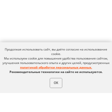
expert@ideco.ru
Продукт развивается
при поддержке Фонда
Содействия Инновациям
Ideco NGFW Novum
Внедрения
Сертификация ФСТЭК
Документация
Партнеры
Сравнение версий
Выбрать
интегратора
Прошлые ревизии ПАК
Авторизованные центры
DNS Security в NGFW
Продолжая использовать сайт, вы даёте согласие на использование
Релизы Ideco
Информационная
cookie.
безопасность в решениях
О компании
Мы используем cookie для повышения удобства пользования сайтом,
Ideco
Новости
Дорожная карта
улучшения пользовательского опыта и других целей, предусмотренных
Признание и аналитика
политикой обработки персональных данных.
Карьера в Ideco
Инвесторам
Рекомендательные технологии на сайте не используются.
Календари
Клиентский сервис
ОК
Продление лицензий
Обучение в вузах
ВКонтакте
Файрвольная