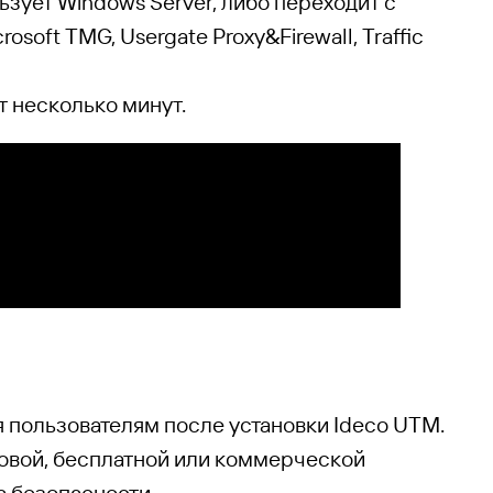
ьзует Windows Server, либо переходит с
soft TMG, Usergate Proxy&Firewall, Traffic
 несколько минут.
я пользователям после установки Ideco UTM.
товой, бесплатной или коммерческой
 безопасности.