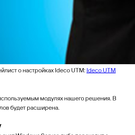
ейлист о настройках Ideco UTM:
Ideco UTM
о используемым модулях нашего решения. В
лов будет расширена.
V