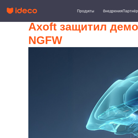
Продукты
Внедрения
Партнёры
Клиент
Axoft защитил дем
NGFW