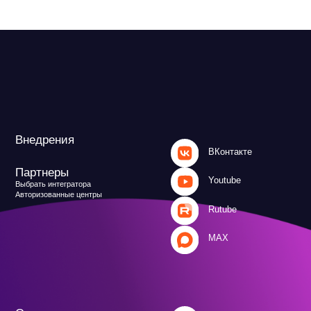
MAX
и
Файрвольная
литика
Создаем вместе
Ideco NGFW
Политика обработки персональных данных