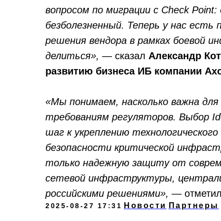
вопросом по миграции с Check Point:
безболезненный. Теперь у нас есть
решения вендора в рамках боевой 
делиться»,
— сказал
Александр Кот
развитию бизнеса ИБ компании Axo
«Мы понимаем, насколько важна для
требованиям регуляторов. Выбор 
шаг к укреплению технологического
безопасности критической инфраст
только надежную защиту от соврем
+7 
сетевой инфраструктуры, централи
exp
российскими решениями»,
— отмети
ООО «Айдеко»
Новости
Партнеры
2025-08-27 17:31
ИНН 6670208848