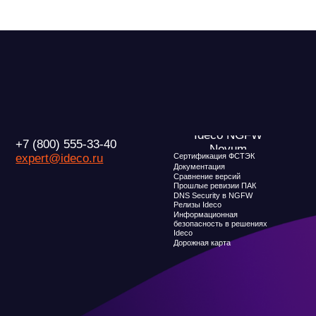
Ideco
Дорожная карта
О компани
Новости
Признание и ана
Карьера в Ideco
Инвесторам
Клиентский сервис
Календари
Продление лицензий
Обучение в вузах
Условия использования