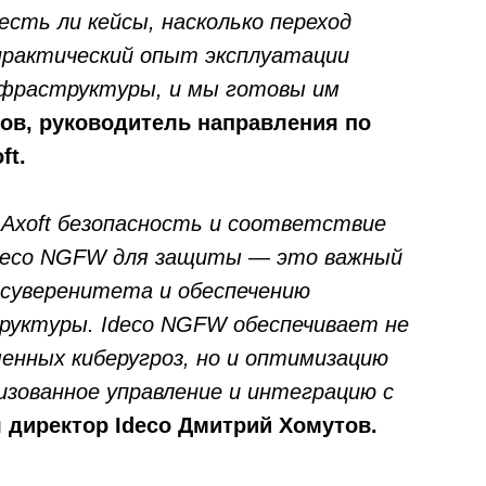
 есть ли кейсы, насколько переход
 практический опыт эксплуатации
инфраструктуры, и мы готовы им
ов, руководитель направления по
ft.
 Axoft безопасность и соответствие
Ideco NGFW для защиты — это важный
 суверенитета и обеспечению
руктуры. Ideco NGFW обеспечивает не
енных киберугроз, но и оптимизацию
Ideco NGFW
Внедрения
(800) 555-33-40
Novum
зованное управление и интеграцию с
Сертификация ФСТЭК
ert@ideco.ru
Документация
Партнеры
Сравнение версий
л
директор Ideco Дмитрий Хомутов.
Прошлые ревизии ПАК
Выбрать интегр
DNS Security в NGFW
Авторизованные
Релизы Ideco
Информационная
безопасность в решениях