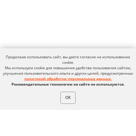
Сертификация ФСТЭК
Документация
Партнеры
Сравнение версий
Выбрать интегратора
Прошлые ревизии ПАК
Авторизованные центры
DNS Security в NGFW
Релизы Ideco
Информационная
безопасность в решениях
О компании
Ideco
Новости
Дорожная карта
Признание и аналитика
Карьера в Ideco
Инвесторам
Календари
Продолжая использовать сайт, вы даёте согласие на использование
Клиентский сервис
cookie.
Продление лицензий
Обучение в вузах
Мы используем cookie для повышения удобства пользования сайтом,
улучшения пользовательского опыта и других целей, предусмотренных
политикой обработки персональных данных.
Рекомендательные технологии на сайте не используются.
ВКонтакте
Файрвольная
Youtube
Создаем вместе
ОК
Rutube
Ideco NGFW
MAX