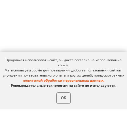
Признание и аналитика
Карьера в Ideco
Инвесторам
Календари
Клиентский сервис
Продление лицензий
Обучение в вузах
ВКонтакте
Файрвольная
Youtube
Создаем вместе
Продолжая использовать сайт, вы даёте согласие на использование
cookie.
Rutube
Ideco NGFW
Мы используем cookie для повышения удобства пользования сайтом,
улучшения пользовательского опыта и других целей, предусмотренных
MAX
политикой обработки персональных данных.
Рекомендательные технологии на сайте не используются.
ОК
Условия использования
Политика обработки персональных данных
© ideco 2005-2026 · Все права защищены