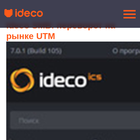
Ideco SMB: переворот на
рынке UTM