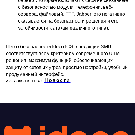
сервер", которые включают в себя не связанные
с безопасностью модули: телефонии, веб-
сервера, файловый, FTP, Jabber; это негативно
Условия использования
сказывается на безопасности решения и его
Политика обработки персональных данных
© ideco 2005-2026 · Все права защищены
устойчивости к атакам различного типа).
Шлюз безопасности Ideco ICS в редакции SMB
соответствует всем критериям современного UTM-
решения: максимум функций, обеспечивающих
защиту от сетевых угроз, простые настройки, удобный
продуманный интерфейс.
Новости
2017-05-15 11:48