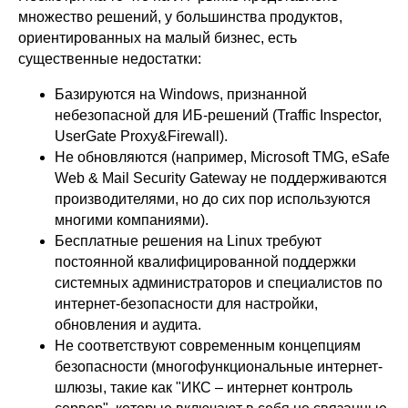
множество решений, у большинства продуктов,
Ideco NGFW Novum
Внедрения
ориентированных на малый бизнес, есть
Сертификация ФСТЭК
существенные недостатки:
Документация
Партнеры
Сравнение версий
Выбрать
интегратора
Прошлые ревизии ПАК
Авторизованные центры
DNS Security в NGFW
Базируются на Windows, признанной
Релизы Ideco
небезопасной для ИБ-решений (Traffic Inspector,
Информационная
безопасность в решениях
О компании
UserGate Proxy&Firewall).
Ideco
Новости
Дорожная карта
Признание и аналитика
Не обновляются (например, Microsoft TMG, eSafe
Карьера в Ideco
Web & Mail Security Gateway не поддерживаются
Инвесторам
Календари
производителями, но до сих пор используются
многими компаниями).
Клиентский сервис
Продление лицензий
Бесплатные решения на Linux требуют
Обучение в вузах
постоянной квалифицированной поддержки
системных администраторов и специалистов по
интернет-безопасности для настройки,
ВКонтакте
Файрвольная
обновления и аудита.
Youtube
Создаем вместе
Не соответствуют современным концепциям
Rutube
безопасности (многофункциональные интернет-
Ideco NGFW
шлюзы, такие как "ИКС – интернет контроль
MAX