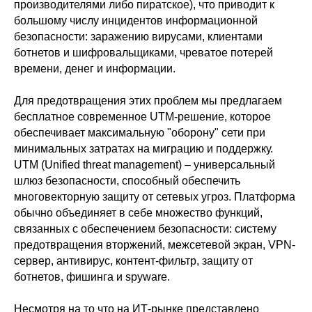
производителями либо пиратское), что приводит к
большому числу инцидентов информационной
безопасности: заражению вирусами, клиентами
ботнетов и шифровальщиками, чреватое потерей
времени, денег и информации.
Для предотвращения этих проблем мы предлагаем
бесплатное современное UTM-решение, которое
обеспечивает максимальную "оборону" сети при
минимальных затратах на миграцию и поддержку.
UTM (Unified threat management) – универсальный
шлюз безопасности, способный обеспечить
ООО «Айдеко»
многовекторную защиту от сетевых угроз. Платформа
ИНН 6670208848
обычно объединяет в себе множество функций,
620 066, Россия, г. Екатеринбург,
ул. Кулибина, 2
связанных с обеспечением безопасности: систему
предотвращения вторжений, межсетевой экран, VPN-
+7 (800) 555-33-40
expert@ideco.ru
сервер, антивирус, контент-фильтр, защиту от
ботнетов, фишинга и spyware.
Продукт развивается
при поддержке Фонда
Содействия Инновациям
Несмотря на то что на ИТ-рынке представлено