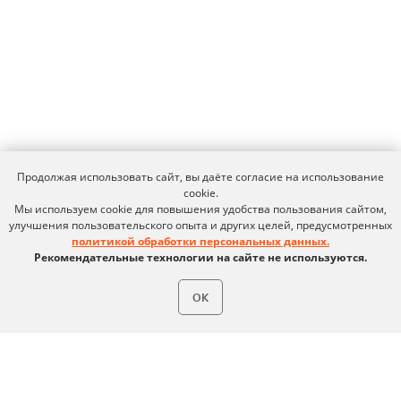
expert@ideco.ru
Продукт развивается
при поддержке Фонда
Содействия Инновациям
Ideco NGFW Novum
Внедрения
Сертификация ФСТЭК
Документация
Партнеры
Сравнение версий
Выбрать
интегратора
Прошлые ревизии ПАК
Авторизованные центры
DNS Security в NGFW
Продолжая использовать сайт, вы даёте согласие на использование
Релизы Ideco
Информационная
cookie.
безопасность в решениях
О компании
Мы используем cookie для повышения удобства пользования сайтом,
Ideco
Новости
Дорожная карта
улучшения пользовательского опыта и других целей, предусмотренных
Признание и аналитика
политикой обработки персональных данных.
Карьера в Ideco
Инвесторам
Рекомендательные технологии на сайте не используются.
Календари
Клиентский сервис
ОК
Продление лицензий
Обучение в вузах
ВКонтакте
Файрвольная