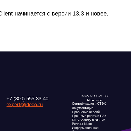
ient начинается с версии 13.3 и новее.
Ideco NGFW
Внедрения
(800) 555-33-40
Novum
Сертификация ФСТЭК
ert@ideco.ru
Документация
Партнеры
Сравнение версий
Прошлые ревизии ПАК
Выбрать интегр
DNS Security в NGFW
Авторизованные
Релизы Ideco
Информационная
безопасность в решениях
Ideco
Дорожная карта
О компани
Новости
Признание и ана
Карьера в Ideco
Инвесторам
Клиентский сервис
Календари