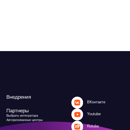
ВКонтакте
Youtube
атора
 центры
Rutube
MAX
и
Файрвольная
литика
Создаем вместе