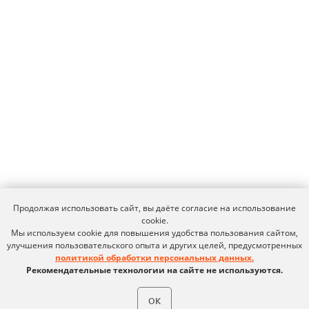
620 066, Россия, г. Екатеринбург,
ул. Кулибина, 2
+7 (800) 555-33-40
expert@ideco.ru
Продукт развивается
при поддержке Фонда
Содействия Инновациям
Ideco NGFW Novum
Внедрения
Сертификация ФСТЭК
Документация
Партнеры
Сравнение версий
Выбрать
интегратора
Прошлые ревизии ПАК
Авторизованные центры
DNS Security в NGFW
Релизы Ideco
Информационная
безопасность в решениях
Продолжая использовать сайт, вы даёте согласие на использование
О компании
Ideco
cookie.
Новости
Дорожная карта
Признание и аналитика
Мы используем cookie для повышения удобства пользования сайтом,
Карьера в Ideco
улучшения пользовательского опыта и других целей, предусмотренных
Инвесторам
Календари
политикой обработки персональных данных.
Рекомендательные технологии на сайте не используются.
Клиентский сервис
Продление лицензий
Обучение в вузах
ОК