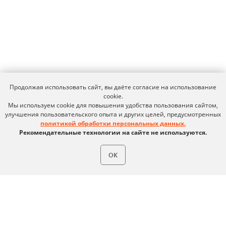
Документация
Партнеры
Сравнение версий
Выбрать интегратора
Прошлые ревизии ПАК
Авторизованные центры
DNS Security в NGFW
Релизы Ideco
Информационная
безопасность в решениях
О компании
Ideco
Новости
Дорожная карта
Признание и аналитика
Карьера в Ideco
Инвесторам
Календари
Продолжая использовать сайт, вы даёте согласие на использование
Клиентский сервис
cookie.
Продление лицензий
Мы используем cookie для повышения удобства пользования сайтом,
Обучение в вузах
улучшения пользовательского опыта и других целей, предусмотренных
политикой обработки персональных данных.
Рекомендательные технологии на сайте не используются.
ВКонтакте
Файрвольная
ОК
Youtube
Создаем вместе
Rutube
Ideco NGFW
MAX
Условия использования