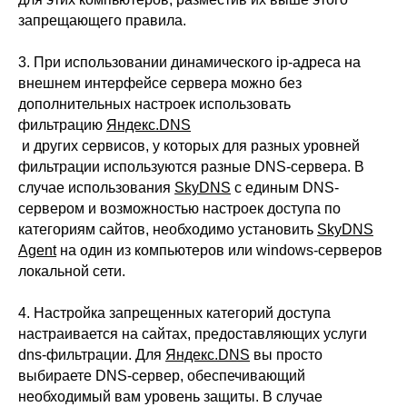
запрещающего правила.
Условия использования
3. При использовании динамического ip-адреса на
Политика обработки персональных данных
© ideco 2005-2026 · Все права защищены
внешнем интерфейсе сервера можно без
дополнительных настроек использовать
фильтрацию
Яндекс.DNS
и других сервисов, у которых для разных уровней
фильтрации используются разные DNS-сервера. В
случае использования
SkyDNS
с единым DNS-
сервером и возможностью настроек доступа по
категориям сайтов, необходимо установить
SkyDNS
Agent
на один из компьютеров или windows-серверов
локальной сети.
4. Настройка запрещенных категорий доступа
настраивается на сайтах, предоставляющих услуги
dns-фильтрации. Для
Яндекс.DNS
вы просто
выбираете DNS-сервер, обеспечивающий
необходимый вам уровень защиты. В случае