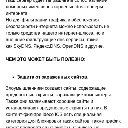
Наш сервер будет запрашивать сопоставление
доменных имен через корневые dns-серверы
интернета.
Но для фильтрации трафика и обеспечения
безопасности интернета можно использовать не
только средства нашего интернет-шлюза, но и
внешние фильтрующие dns-сервисы, такие
как
SkyDNS
,
Яндекс.DNS
,
OpenDNS
и другие.
ЧЕМ ЭТО МОЖЕТ БЫТЬ ПОЛЕЗНО:
Защита от зараженных сайтов
.
Злоумышленники создают сайты, содержащие
вредоносные скрипты, заражающие компьютеры.
Также они взламывают хорошие сайты и
устанавливают вредоносные скрипты на них. В
контент‑фильтре Ideco ICS есть специальная
категория для блокировки таких сайтов, также трафик
может проверяться на вирусы на шлюзе, но