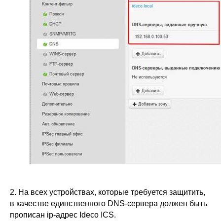
ООО «Айдеко»
ИНН 6670208848
620 066, Россия, г. Екатеринбург,
ул. Кулибина, 2
+7 (800) 555-33-40
expert@ideco.ru
2. На всех устройствах, которые требуется защитить,
Продукт развивается
в качестве единственного DNS-сервера должен быть
при поддержке Фонда
прописан ip-адрес Ideco ICS.
Содействия Инновациям