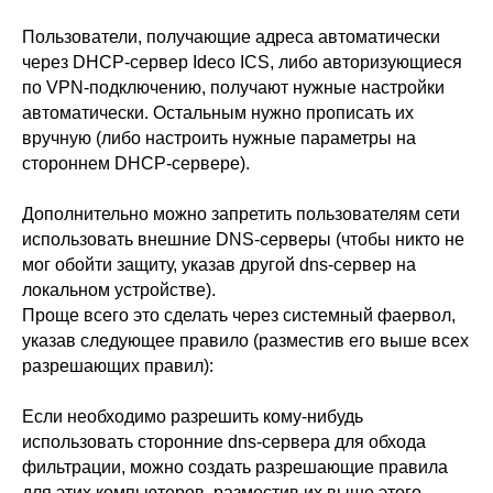
Ideco NGFW Novum
Внедрения
Пользователи, получающие адреса автоматически
Сертификация ФСТЭК
через DHCP-сервер Ideco ICS, либо авторизующиеся
Документация
Партнеры
Сравнение версий
Выбрать
по VPN-подключению, получают нужные настройки
интегратора
Прошлые ревизии ПАК
Авторизованные центры
DNS Security в NGFW
автоматически. Остальным нужно прописать их
Релизы Ideco
Информационная
вручную (либо настроить нужные параметры на
безопасность в решениях
О компании
Ideco
стороннем DHCP-сервере).
Новости
Дорожная карта
Признание и аналитика
Карьера в Ideco
Инвесторам
Дополнительно можно запретить пользователям сети
Календари
использовать внешние DNS-серверы (чтобы никто не
мог обойти защиту, указав другой dns-сервер на
Клиентский сервис
Продление лицензий
локальном устройстве).
Обучение в вузах
Проще всего это сделать через системный фаервол,
указав следующее правило (разместив его выше всех
разрешающих правил):
ВКонтакте
Файрвольная
Youtube
Создаем вместе
Если необходимо разрешить кому-нибудь
Rutube
использовать сторонние dns-сервера для обхода
Ideco NGFW
фильтрации, можно создать разрешающие правила
MAX
для этих компьютеров, разместив их выше этого