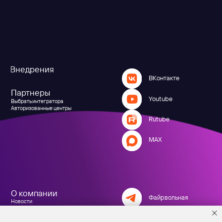
я
ВКонтакте
Youtube
тора
 центры
Rutube
MAX
и
Файрвольная
литика
Создаем вместе
Ideco NGFW
Политика обработки персональных данных