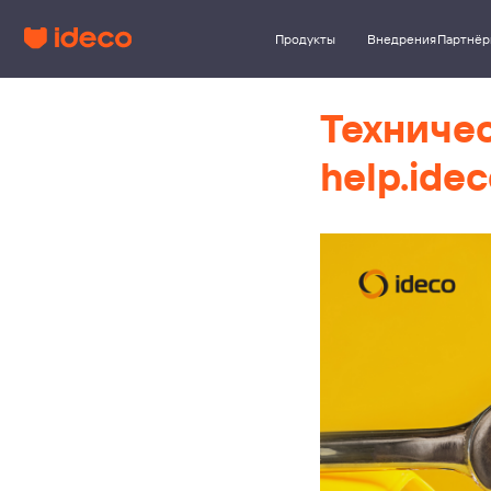
Продукты
Внедрения
Партнёры
Клиент
Техниче
help.idec