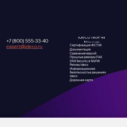
Ideco NGFW
Внедрени
(800) 555-33-40
Novum
Сертификация ФСТЭК
ert@ideco.ru
Документация
Партнеры
Сравнение версий
Прошлые ревизии ПАК
Выбрать интегра
DNS Security в NGFW
Авторизованные
Релизы Ideco
Информационная
безопасность в решениях
Ideco
Дорожная карта
О компани
Новости
Признание и ана
Карьера в Ideco
Инвесторам
Клиентский сервис
Календари
Продление лицензий
Обучение в вузах
Условия использования