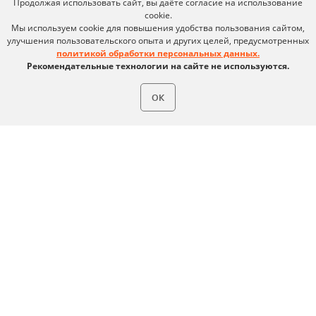
Продолжая использовать сайт, вы даёте согласие на использование
Карьера в Ideco
Инвесторам
cookie.
Календари
Мы используем cookie для повышения удобства пользования сайтом,
улучшения пользовательского опыта и других целей, предусмотренных
Клиентский сервис
политикой обработки персональных данных.
Продление лицензий
Обучение в вузах
Рекомендательные технологии на сайте не используются.
ОК
ВКонтакте
Файрвольная
Youtube
Создаем вместе
Rutube
Ideco NGFW
MAX
Условия использования
Политика обработки персональных данных
© ideco 2005-2026 · Все права защищены