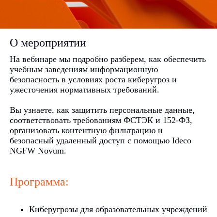
О мероприятии
На вебинаре мы подробно разберем, как обеспечить
учебным заведениям информационную
безопасность в условиях роста киберугроз и
ужесточения нормативных требований.
Вы узнаете, как защитить персональные данные,
соответствовать требованиям ФСТЭК и 152-ФЗ,
организовать контентную фильтрацию и
безопасный удаленный доступ с помощью Ideco
NGFW Novum.
ООО «Айдеко»
Программа:
ИНН 6670208848
620 066, Россия, г. Екатеринбург,
ул. Кулибина, 2
Киберугрозы для образовательных учреждений
+7 (800) 555-33-40