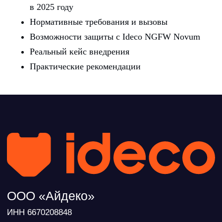
expert@ideco.ru
в 2025 году
Нормативные требования и вызовы
Продукт развивается
при поддержке Фонда
Возможности защиты с Ideco NGFW Novum
Содействия Инновациям
Реальный кейс внедрения
Ideco NGFW Novum
Внедрения
Практические рекомендации
Сертификация ФСТЭК
Документация
Партнеры
Сравнение версий
Выбрать
интегратора
Прошлые ревизии ПАК
Авторизованные центры
DNS Security в NGFW
Релизы Ideco
Информационная
безопасность в решениях
О компании
Ideco
Новости
Дорожная карта
Признание и аналитика
Карьера в Ideco
Инвесторам
Календари
Клиентский сервис
Продление лицензий
Обучение в вузах
ВКонтакте
Файрвольная