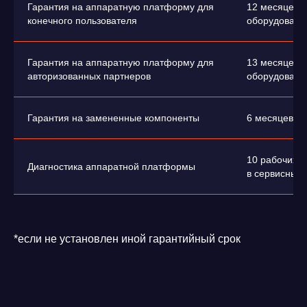
Информационная
Гарантия на аппаратную платформу для
12 месяцев 
безопасность в решениях
О компании
Ideco
конечного пользователя
оборудовани
Новости
Дорожная карта
Признание и аналитика
Карьера в Ideco
Инвесторам
Календари
Гарантия на аппаратную платформу для
13 месяцев 
авторизованных партнеров
оборудовани
Клиентский сервис
Продление лицензий
Обучение в вузах
Гарантия на замененные компоненты
6 месяцев с 
ВКонтакте
Файрвольная
10 рабочих д
Диагностика аппаратной платформы
Youtube
Создаем вместе
в сервисный 
Rutube
Ideco NGFW
MAX
*если не установлен иной гарантийный срок
Условия использования
Политика обработки персональных данных
© ideco 2005-2026 · Все права защищены