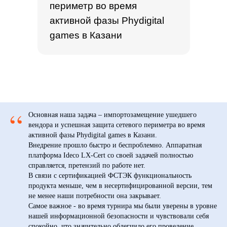
периметр во время
активной фазы Phydigital
+7
games в Казани
Я согласен(а) получать
рекламную информацию
“
Основная наша задача – импортозамещение ушедшего
Я согласен(а) с
политикой обработки персональных
данных
вендора и успешная защита сетевого периметра во время
активной фазы Phydigital games в Казани.
Оставить заявку
Внедрение прошло быстро и беспроблемно. Аппаратная
платформа Ideco LX-Cert со своей задачей полностью
справляется, претензий по работе нет.
В связи с сертификацией ФСТЭК функциональность
продукта меньше, чем в несертифицированной версии, тем
не менее наши потребности она закрывает.
Самое важное - во время турнира мы были уверены в уровне
нашей информационной безопасности и чувствовали себя
спокойно, что значительно облегчило его проведение.