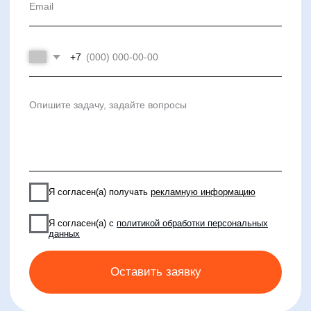
Клиентский сервис
Продление лицензий
Обучение в вузах
ВКонтакте
Файрвольная
Youtube
Создаем вместе
Rutube
Ideco NGFW
MAX
Условия использования
Политика обработки персональных данных
© ideco 2005-2026 · Все права защищены