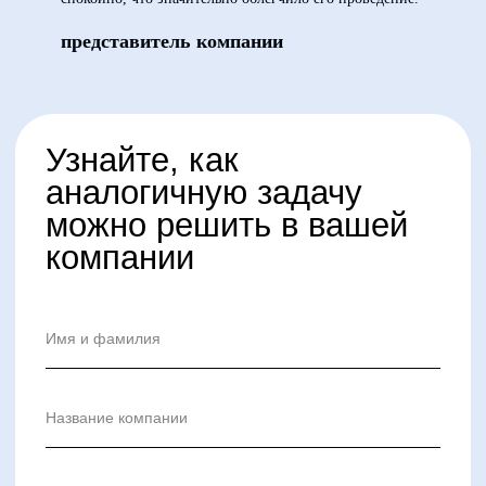
представитель компании
ООО «Айдеко»
ИНН 6670208848
620 066, Россия, г. Екатеринбург,
ул. Кулибина, 2
+7 (800) 555-33-40
expert@ideco.ru
Продукт развивается
при поддержке Фонда
Содействия Инновациям
Ideco NGFW Novum
Внедрения
Сертификация ФСТЭК
Документация
Партнеры
Сравнение версий
Выбрать
интегратора
Прошлые ревизии ПАК
Авторизованные центры
DNS Security в NGFW
Релизы Ideco
Информационная
безопасность в решениях
О компании
Ideco
Новости
Дорожная карта
Признание и аналитика
Карьера в Ideco
Инвесторам
Календари