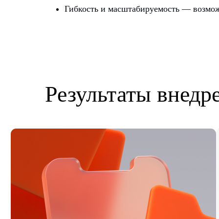
Гибкость и масштабируемость — возмож
Ра
на
Результаты внедр
до
На