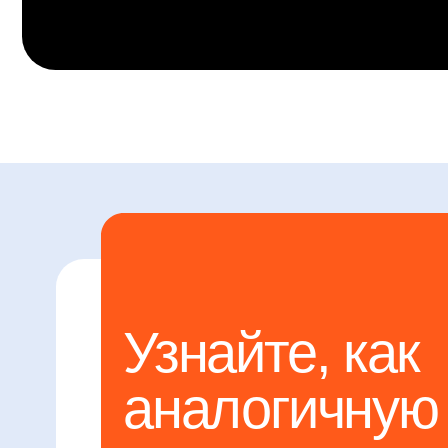
аналогичную з
можно решить
в вашей компа