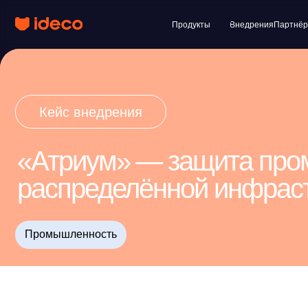
Продукты
Внедрения
Партнёры
Клиент
Кейс внедрения
«Атриум» — защита промы
распределённой инфрастру
Промышленность