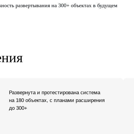
ность развертывания на 300+ объектах в будущем
звернута и протестирована система
Существенно
 180 объектах, с планами расширения
ручного адм
ения
 300+
дежная и удобная инфраструктура, полностью соответствующа