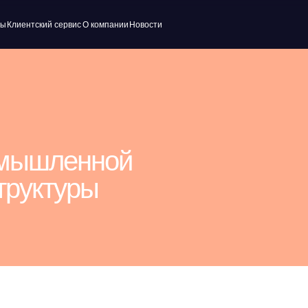
ский сервис
О компании
Новости
шленной
ктуры