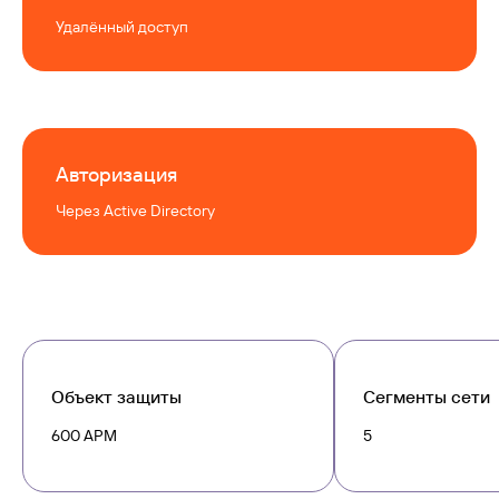
Удалённый доступ
Оставить заявку
Авторизация
Через Active Directory
ООО «Айдеко»
ИНН 6670208848
620 066, Россия, г. Екатеринбург,
ул. Кулибина, 2
+7 (800) 555-33-40
expert@ideco.ru
Объект защиты
Сегменты сети
Продукт развивается
600 АРМ
5
при поддержке Фонда
Содействия Инновациям