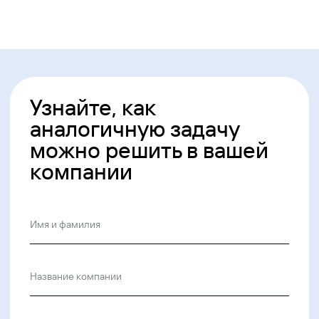
Ideco NGFW Novum
Внедрения
Сертификация ФСТЭК
Документация
Партнеры
Сравнение версий
Выбрать интегратора
Прошлые ревизии ПАК
Авторизованные центры
DNS Security в NGFW
Релизы Ideco
Информационная
безопасность в решениях
О компании
Ideco
Новости
Дорожная карта
Признание и аналитика
Карьера в Ideco
Инвесторам
Календари
Клиентский сервис
Продление лицензий
Обучение в вузах
ВКонтакте
Файрвольная
Youtube
Создаем вместе
Rutube
Ideco NGFW
MAX