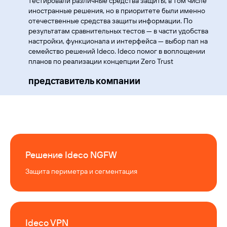
аналогичную задачу
тестировали различные средства защиты, в том числе
можно решить в вашей
иностранные решения, но в приоритете были именно
компании
отечественные средства защиты информации. По
результатам сравнительных тестов — в части удобства
настройки, функционала и интерфейса — выбор пал на
семейство решений Ideco. Ideco помог в воплощении
планов по реализации концепции Zero Trust
представитель компании
+7
Решение Ideco NGFW
Защита периметра и сегментация
Я согласен(а) получать
рекламную информацию
Я согласен(а) с
политикой обработки персональных
Ideco VPN
данных