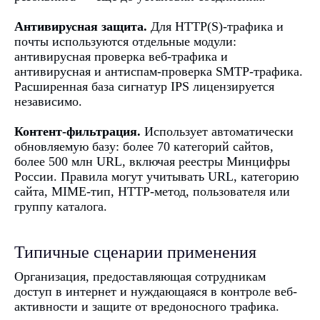
Антивирусная защита.
Для HTTP(S)-трафика и
почты используются отдельные модули:
антивирусная проверка веб-трафика и
антивирусная и антиспам-проверка SMTP-трафика.
Расширенная база сигнатур IPS лицензируется
независимо.
Ideco NGFW
Контент-фильтрация.
Использует автоматически
Novum для
обновляемую базу: более 70 категорий сайтов,
более 500 млн URL, включая реестры Минцифры
решения
России. Правила могут учитывать URL, категорию
сайта, MIME-тип, HTTP-метод, пользователя или
ваших задач
группу каталога.
Типичные сценарии применения
Заполните форму,
чтобы получить доступ
Организация, предоставляющая сотрудникам
к демонстрации
доступ в интернет и нуждающаяся в контроле веб-
активности и защите от вредоносного трафика.