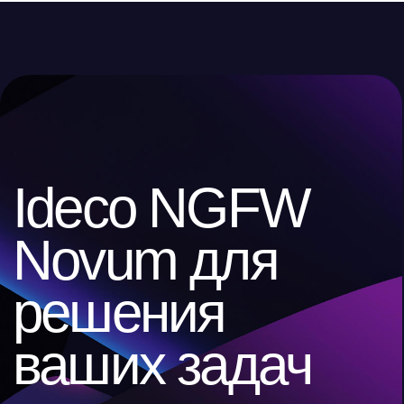
Другие
публикации
по теме