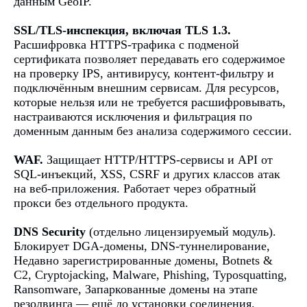
данным GeoIP.
SSL/TLS-инспекция, включая TLS 1.3.
Расшифровка HTTPS-трафика с подменой
сертификата позволяет передавать его содержимое
на проверку IPS, антивирусу, контент-фильтру и
подключённым внешним сервисам. Для ресурсов,
которые нельзя или не требуется расшифровывать,
настраиваются исключения и фильтрация по
доменным данным без анализа содержимого сессии.
WAF.
Защищает HTTP/HTTPS-сервисы и API от
SQL-инъекций, XSS, CSRF и других классов атак
на веб-приложения. Работает через обратный
прокси без отдельного продукта.
DNS Security
(отдельно лицензируемый модуль).
Блокирует DGA-домены, DNS-туннелирование,
Недавно зарегистрированные домены, Botnets &
C2, Cryptojacking, Malware, Phishing, Typosquatting,
Ransomware, Запаркованные домены на этапе
резолвинга — ещё до установки соединения.