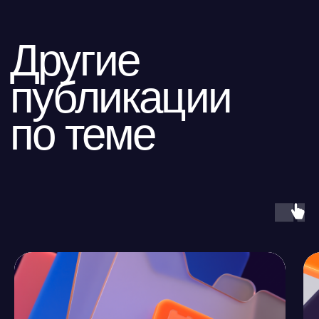
Карьера в Ideco
Инвесторам
Календари
Клиентский сервис
Продление лицензий
Обучение в вузах
ВКонтакте
Файрвольная
Youtube
Создаем вместе
Rutube
Ideco NGFW
MAX
Условия использования
Политика обработки персональных данных
© ideco 2005-2026 · Все права защищены