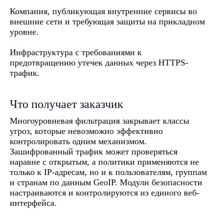
Компания, публикующая внутренние сервисы во
внешние сети и требующая защиты на прикладном
уровне.
Инфраструктура с требованиями к
предотвращению утечек данных через HTTPS-
трафик.
+7
Что получает заказчик
Многоуровневая фильтрация закрывает классы
угроз, которые невозможно эффективно
контролировать одним механизмом.
Я даю согласие на получение
рекламной информации
Зашифрованный трафик может проверяться
наравне с открытым, а политики применяются не
Я даю согласие на обработку персональных данных
согласно
политике персональных данных
только к IP-адресам, но и к пользователям, группам
и странам по данным GeoIP. Модули безопасности
Оставить заявку
настраиваются и контролируются из единого веб-
интерфейса.