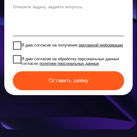
ООО «Айдеко»
ИНН 6670208848
620 066, Россия, г. Екатеринбург,
ул. Кулибина, 2
+7 (800) 555-33-40
expert@ideco.ru
Продукт развивается
при поддержке Фонда
Содействия Инновациям
Ideco NGFW Novum
Внедрения
Сертификация ФСТЭК
Документация
Партнеры
Сравнение версий
Выбрать
интегратора
Прошлые ревизии ПАК
Авторизованные центры
DNS Security в NGFW
Релизы Ideco
Информационная
безопасность в решениях
О компании
Ideco
Новости
Дорожная карта
Признание и аналитика