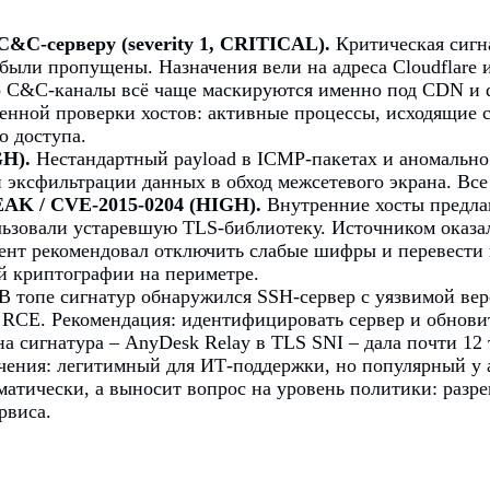
&C-серверу (severity 1, CRITICAL).
Критическая сигна
 были пропущены. Назначения вели на адреса Cloudflare 
 C&C-каналы всё чаще маскируются именно под CDN и do
нной проверки хостов: активные процессы, исходящие с
о доступа.
H).
Нестандартный payload в ICMP-пакетах и аномально 
и эксфильтрации данных в обход межсетевого экрана. Вс
AK / CVE-2015-0204 (HIGH).
Внутренние хосты предла
спользовали устаревшую TLS-библиотеку. Источником оказа
ент рекомендовал отключить слабые шифры и перевести 
й криптографии на периметре.
В топе сигнатур обнаружился SSH-сервер с уязвимой верси
 RCE. Рекомендация: идентифицировать сервер и обнов
а сигнатура – AnyDesk Relay в TLS SNI – дала почти 12
ачения: легитимный для ИТ-поддержки, но популярный у 
томатически, а выносит вопрос на уровень политики: раз
рвиса.