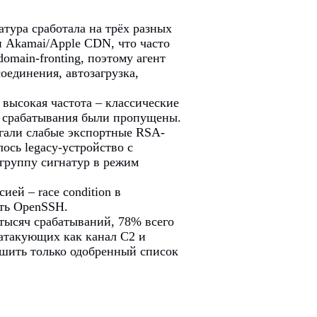
тура сработала на трёх разных
и Akamai/Apple CDN, что часто
main-fronting, поэтому агент
оединения, автозагрузка,
высокая частота – классические
е срабатывания были пропущены.
гали слабые экспортные RSA-
лось legacy-устройство с
группу сигнатур в режим
ей – race condition в
ить OpenSSH.
 тысяч срабатываний, 78% всего
атакующих как канал C2 и
решить только одобренный список