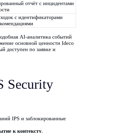
рованный отчёт с инцидентами
ости
аходок с идентификаторами
екомендациями
подобная AI-аналитика событий
лжение основной ценности Ideco
ый доступен по заявке и
 Security
аний IPS и заблокированные
ытие к контексту
.