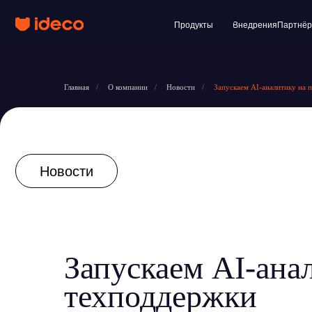
Продукты
Внедрения
Партнёры
Клиент
Главная
/
О компании
/
Новости
/
Запускаем AI-аналитику на 
Новости
Запускаем AI-ана
техподдержки