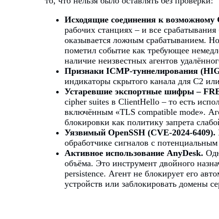
то, что нельзя было оставлять без проверки:
Исходящие соединения к возможному C
рабочих станциях – и все срабатывания
оказывается ложным срабатыванием. Но
пометил событие как требующее немедле
наличие неизвестных агентов удалённог
Признаки ICMP-туннелирования (HIG
индикаторы скрытого канала для C2 ил
Устаревшие экспортные шифры – FRE
cipher suites в ClientHello – то есть и
включённым «TLS compatible mode». Аг
блокировки как политику запрета слабо
Уязвимый OpenSSH (CVE-2024-6409).
обработчике сигналов с потенциальным
Активное использование AnyDesk.
Одн
объёма. Это инструмент двойного назн
persistence. Агент не блокирует его ав
устройств или заблокировать домены се