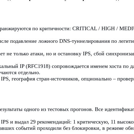
ранжируются по критичности: CRITICAL / HIGH / MEDI
исле подавление ложного DNS-туннелирования по леги
ет не только атаки, но и остановку IPS, сбой синхрониз
альный IP (RFC1918) сопровождается именем хоста по 
чаются отдельно.
IPS, география стран-источников, опционально – прове
результаты одного из тестовых прогонов. Все идентифика
й IPS и выдал 29 рекомендаций: 1 критическую, 11 высок
авших событий проходили без блокировки, в режиме обн