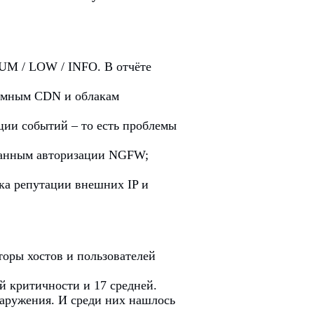
UM / LOW / INFO. В отчёте
тимным CDN и облакам
ации событий – то есть проблемы
данным авторизации NGFW;
рка репутации внешних IP и
торы хостов и пользователей
ой критичности и 17 средней.
аружения. И среди них нашлось