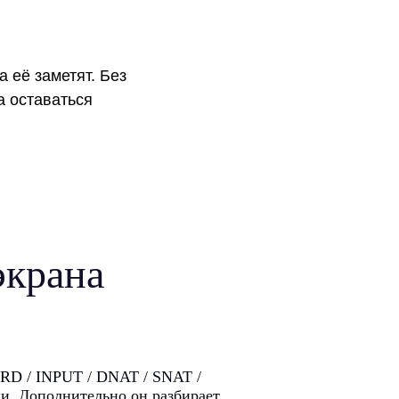
 её заметят. Без
а оставаться
экрана
RD / INPUT / DNAT / SNAT /
и. Дополнительно он разбирает