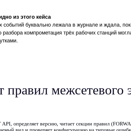
идно из этого кейса
х событий буквально лежала в журнале и ждала, пока
 разбора компрометация трёх рабочих станций могл
утками.
т правил межсетевого 
 API, определяет версию, читает секции правил (FORWA
итаемый вид и проверяет конфигурацию на типовые ошибк