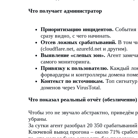
Что получает администратор
Приоритизацию инцидентов.
События 
сразу видно, с чего начинать.
Отсев ложных срабатываний.
В том ч
(cloudflare.net, azurefd.net и другим).
Выявление «слепых зон».
Агент замеча
самого мониторинга.
Привязку к пользователю.
Каждый лок
форвардеры и контроллеры домена поме
Контекст по источникам.
Топ сигнатур 
доменов через VirusTotal.
Что показал реальный отчёт (обезличенно)
Чтобы это не звучало абстрактно, приведём 
убраны.
За сутки агент разобрал 20 350 срабатывани
Ключевой вывод прогона – около 71% сработ