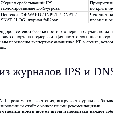
Журнал срабатываний IPS,
Приоритизи
заблокированные DNS-угрозы
по критичн
Цепочки FORWARD / INPUT / DNAT /
Чек-лист н
SNAT / LOG, журнал fail2ban
правил и р
ендоров сетевой безопасности это первый случай, когда 
прямо с портала поддержки. Для нас это логичное продо
ь: мы переносим экспертизу аналитика ИБ в агента, котор
ас.
из журналов IPS и DNS
PI в режиме только чтения, выгружает журнал срабатыв
изированный отчёт с конкретными рекомендациями.
а
отделить критичное от шума и привязать каждое соб