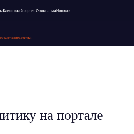
ский сервис
О компании
Новости
портале техподдержки
литику на портале