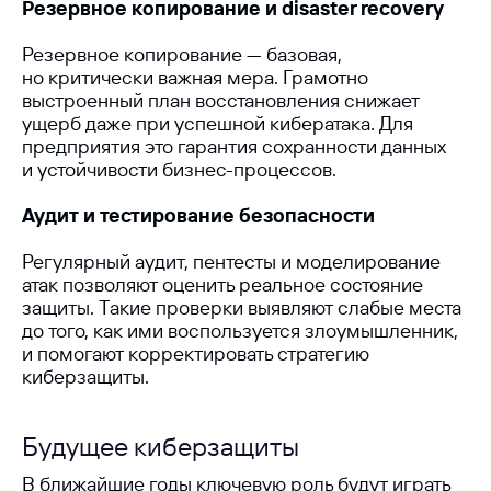
Резервное копирование и disaster recovery
Резервное копирование — базовая,
но критически важная мера. Грамотно
+7
выстроенный план восстановления снижает
ущерб даже при успешной кибератака. Для
предприятия это гарантия сохранности данных
и устойчивости бизнес-процессов.
Аудит и тестирование безопасности
Я согласен(а) получать
рекламную информацию
Регулярный аудит, пентесты и моделирование
Я согласен(а) с
политикой обработки персональных
атак позволяют оценить реальное состояние
данных
защиты. Такие проверки выявляют слабые места
до того, как ими воспользуется злоумышленник,
Оставить заявку
и помогают корректировать стратегию
киберзащиты.
Будущее киберзащиты
Другие
В ближайшие годы ключевую роль будут играть