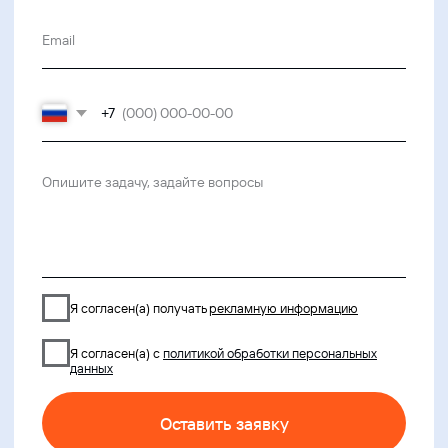
ВКонтакте
Файрвольная
Youtube
Создаем вместе
Rutube
Ideco NGFW
MAX
Условия использования
Политика обработки персональных данных
© ideco 2005-2026 · Все права защищены