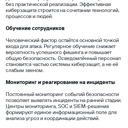
без практической реализации. Эффективная
киберзащита строится на сочетании технологий,
процессов и людей.
Обучение сотрудников
Человеческий фактор остаётся основной точкой
входа для атака. Регулярное обучение снижает
вероятность успешного фишинга и повышает
общую безопасность. Осведомлённый персонал
становится частью системы киберзащит, а не её
слабым звеном.
Узнайте, как
аналогичную задачу
Мониторинг и реагирование на инциденты
можно решить в вашей
компании
Постоянный мониторинг событий безопасности
позволяет выявлять инциденты на ранней стадии.
Центры мониторинга, SOC и SIEM-решения
формируют единое информационный поле для
анализа угроз и координации действий.