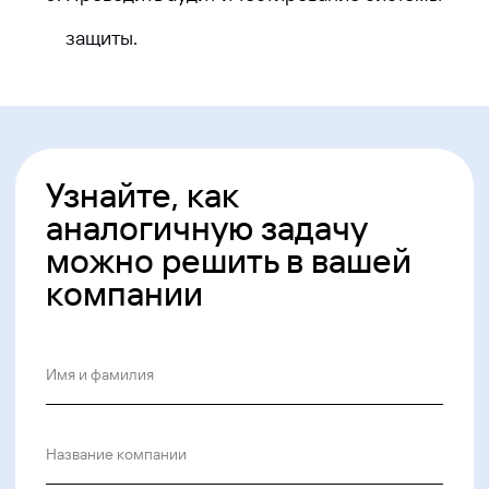
620 066, Россия, г. Екатеринбург,
ул. Кулибина, 2
защиты.
+7 (800) 555-33-40
expert@ideco.ru
Продукт развивается
при поддержке Фонда
Содействия Инновациям
Ideco NGFW Novum
Внедрения
Сертификация ФСТЭК
Документация
Партнеры
Сравнение версий
Выбрать интегратора
Прошлые ревизии ПАК
Авторизованные центры
DNS Security в NGFW
Релизы Ideco
Информационная
безопасность в решениях
О компании
Ideco
Новости
Дорожная карта
Признание и аналитика
Карьера в Ideco
Инвесторам
Календари
Клиентский сервис
Продление лицензий
Обучение в вузах