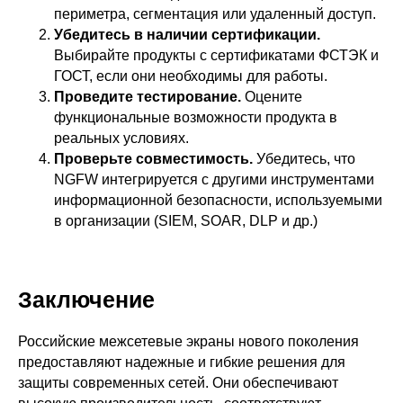
периметра, сегментация или удаленный доступ.
Убедитесь в наличии сертификации.
Выбирайте продукты с сертификатами ФСТЭК и
ГОСТ, если они необходимы для работы.
Проведите тестирование.
Оцените
функциональные возможности продукта в
реальных условиях.
Проверьте совместимость.
Убедитесь, что
NGFW интегрируется с другими инструментами
информационной безопасности, используемыми
ООО «Айдеко»
в организации (SIEM, SOAR, DLP и др.)
ИНН 6670208848
620 066, Россия, г. Екатеринбург,
ул. Кулибина, 2
+7 (800) 555-33-40
Заключение
expert@ideco.ru
Продукт развивается
Российские межсетевые экраны нового поколения
при поддержке Фонда
предоставляют надежные и гибкие решения для
Содействия Инновациям
защиты современных сетей. Они обеспечивают
Ideco NGFW Novum
Внедрения