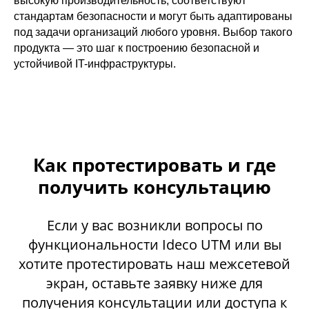
высокую производительность, соответствуют
Сертификация ФСТЭК
стандартам безопасности и могут быть адаптированы
Документация
Партнеры
Сравнение версий
Выбрать
под задачи организаций любого уровня. Выбор такого
интегратора
Прошлые ревизии ПАК
Авторизованные центры
DNS Security в NGFW
продукта — это шаг к построению безопасной и
Релизы Ideco
Информационная
устойчивой IT-инфраструктуры.
безопасность в решениях
О компании
Ideco
Новости
Дорожная карта
Признание и аналитика
Карьера в Ideco
Инвесторам
Календари
Клиентский сервис
Продление лицензий
Как протестировать и где
Обучение в вузах
получить консультацию
ВКонтакте
Файрвольная
Если у вас возникли вопросы по
Youtube
Создаем вместе
функциональности Ideco UTM или вы
Rutube
Ideco NGFW
хотите протестировать наш межсетевой
MAX
экран, оставьте заявку ниже для
получения консультации или доступа к