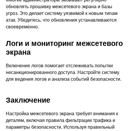
Информационная
обновлять прошивку межсетевого экрана и базы
безопасность в решениях
О компании
Ideco
угроз. Это делает систему уязвимой к новым типам
Новости
Дорожная карта
Признание и аналитика
атак. Убедитесь, что обновления устанавливаются
Карьера в Ideco
Инвесторам
своевременно.
Календари
Клиентский сервис
Логи и мониторинг межсетевого
Продление лицензий
Обучение в вузах
экрана
ВКонтакте
Файрвольная
Включение логов помогает отслеживать попытки
несанкционированного доступа. Настройте систему
Youtube
Создаем вместе
для ведения логов и анализа событий безопасности.
Rutube
Ideco NGFW
MAX
Заключение
Настройка межсетевого экрана требует внимания к
Условия использования
Политика обработки персональных данных
деталям, включая правила фильтрации трафика и
© ideco 2005-2026 · Все права защищены
параметры безопасности. Используя правильный