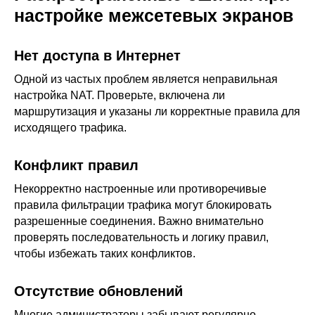
настройке межсетевых экранов
Нет доступа в Интернет
Одной из частых проблем является неправильная
настройка NAT. Проверьте, включена ли
ООО «Айдеко»
маршрутизация и указаны ли корректные правила для
ИНН 6670208848
исходящего трафика.
620 066, Россия, г. Екатеринбург,
ул. Кулибина, 2
Конфликт правил
+7 (800) 555-33-40
expert@ideco.ru
Некорректно настроенные или противоречивые
правила фильтрации трафика могут блокировать
Продукт развивается
при поддержке Фонда
разрешенные соединения. Важно внимательно
Содействия Инновациям
проверять последовательность и логику правил,
чтобы избежать таких конфликтов.
Ideco NGFW Novum
Внедрения
Сертификация ФСТЭК
Документация
Партнеры
Отсутствие обновлений
Сравнение версий
Выбрать
интегратора
Прошлые ревизии ПАК
Авторизованные центры
DNS Security в NGFW
Многие администраторы забывают регулярно
Релизы Ideco