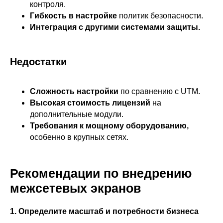
контроля.
Гибкость в настройке
политик безопасности.
ВКонтакте
Файрвольная
Интеграция с другими системами защиты.
Youtube
Создаем вместе
Rutube
Ideco NGFW
Недостатки
MAX
Сложность настройки
по сравнению с UTM.
Высокая стоимость лицензий
на
Условия использования
дополнительные модули.
Политика обработки персональных данных
© ideco 2005-2026 · Все права защищены
Требования к мощному оборудованию,
особенно в крупных сетях.
Рекомендации по внедрению
межсетевых экранов
1. Определите масштаб и потребности бизнеса