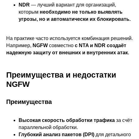
NDR
— лучший вариант для организаций,
620 066, Россия, г. Екатеринбург,
ул. Кулибина, 2
которым
необходимо не только выявлять
угрозы, но и автоматически их блокировать.
+7 (800) 555-33-40
expert@ideco.ru
Продукт развивается
На практике часто используется комбинация решений.
при поддержке Фонда
Например,
NGFW
совместно
с NTA и NDR создаёт
Содействия Инновациям
надежную защиту от внешних и внутренних атак.
Ideco NGFW Novum
Внедрения
Сертификация ФСТЭК
Документация
Партнеры
Преимущества и недостатки
Сравнение версий
Выбрать
интегратора
Прошлые ревизии ПАК
Авторизованные центры
DNS Security в NGFW
NGFW
Релизы Ideco
Информационная
безопасность в решениях
О компании
Ideco
Новости
Дорожная карта
Преимущества
Признание и аналитика
Карьера в Ideco
Инвесторам
Календари
Высокая скорость обработки трафика
за счёт
Клиентский сервис
параллельной обработки.
Продление лицензий
Обучение в вузах
Глубокий анализ пакетов (DPI)
для детального