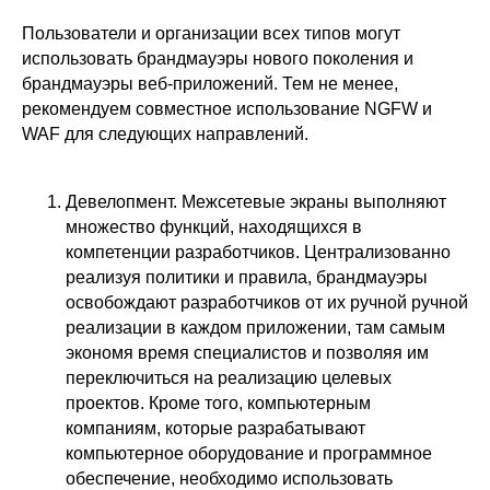
безопасность в решениях
О компании
Ideco
Пользователи и организации всех типов могут
Новости
Дорожная карта
Признание и аналитика
использовать брандмауэры нового поколения и
Карьера в Ideco
Инвесторам
брандмауэры веб-приложений. Тем не менее,
Календари
рекомендуем совместное использование NGFW и
Клиентский сервис
WAF для следующих направлений.
Продление лицензий
Обучение в вузах
Девелопмент. Межсетевые экраны выполняют
множество функций, находящихся в
ВКонтакте
Файрвольная
компетенции разработчиков. Централизованно
Youtube
Создаем вместе
реализуя политики и правила, брандмауэры
Rutube
освобождают разработчиков от их ручной ручной
Ideco NGFW
реализации в каждом приложении, там самым
MAX
экономя время специалистов и позволяя им
переключиться на реализацию целевых
проектов. Кроме того, компьютерным
Условия использования
компаниям, которые разрабатывают
Политика обработки персональных данных
© ideco 2005-2026 · Все права защищены
компьютерное оборудование и программное
обеспечение, необходимо использовать