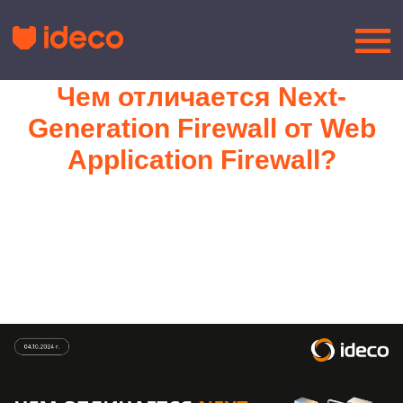
Чем отличается Next-
Generation Firewall от Web
Application Firewall?