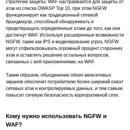
стратегию защиты: WAF настраивается для защиты от
атак из списка OWASP Top 10, при этом NGFW
функционирует как традиционный сетевой
брандмауэр, способный обнаруживать и
предотвращать определенные атаки до того, как они
достигнут WAF. Используя расширенные возможности
ООО «Айдеко»
NGFW, такие как IPS и моделирование угроз, NGFW
ИНН 6670208848
могут отфильтровывать огромный процент сторонних
620 066, Россия, г. Екатеринбург,
атак и оставлять решение остальных вопросов,
ул. Кулибина, 2
связанных с веб-приложениями, на WAF.
+7 (800) 555-33-40
expert@ideco.ru
Таким образом, объединение обоих межсетевых
экранов обеспечит потребителю более широкий охват
Продукт развивается
при поддержке Фонда
сетевых атак и контролируемых данных, и тем самым
Содействия Инновациям
повысит сетевую безопасность корпоративной сети.
Ideco NGFW Novum
Внедрения
Сертификация ФСТЭК
Документация
Партнеры
Кому нужно использовать NGFW и
Сравнение версий
Выбрать
интегратора
Прошлые ревизии ПАК
Авторизованные центры
DNS Security в NGFW
WAF?
Релизы Ideco
Информационная