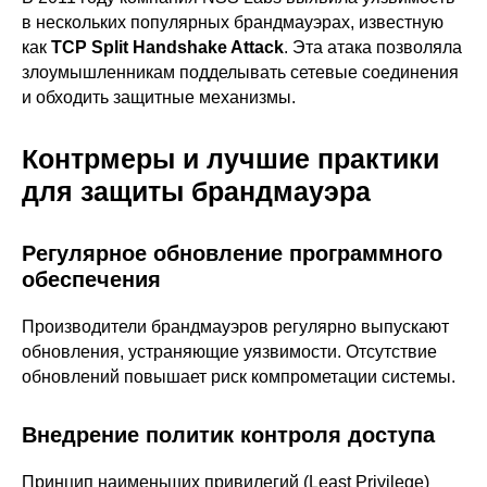
в нескольких популярных брандмауэрах, известную
как
TCP Split Handshake Attack
. Эта атака позволяла
злоумышленникам подделывать сетевые соединения
и обходить защитные механизмы.
Контрмеры и лучшие практики
для защиты брандмауэра
ООО «Айдеко»
ИНН 6670208848
620 066, Россия, г. Екатеринбург,
Регулярное обновление программного
ул. Кулибина, 2
обеспечения
+7 (800) 555-33-40
expert@ideco.ru
Производители брандмауэров регулярно выпускают
обновления, устраняющие уязвимости. Отсутствие
Продукт развивается
при поддержке Фонда
обновлений повышает риск компрометации системы.
Содействия Инновациям
Внедрение политик контроля доступа
Ideco NGFW Novum
Внедрения
Сертификация ФСТЭК
Документация
Партнеры
Принцип наименьших привилегий (Least Privilege)
Сравнение версий
Выбрать