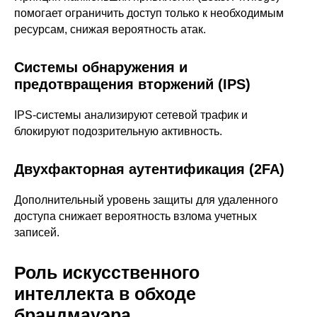
интегратора
Прошлые ревизии ПАК
Авторизованные центры
помогает ограничить доступ только к необходимым
DNS Security в NGFW
Релизы Ideco
ресурсам, снижая вероятность атак.
Информационная
безопасность в решениях
О компании
Ideco
Новости
Дорожная карта
Системы обнаружения и
Признание и аналитика
Карьера в Ideco
предотвращения вторжений (IPS)
Инвесторам
Календари
IPS-системы анализируют сетевой трафик и
Клиентский сервис
Продление лицензий
блокируют подозрительную активность.
Обучение в вузах
Двухфакторная аутентификация (2FA)
ВКонтакте
Файрвольная
Дополнительный уровень защиты для удаленного
Youtube
Создаем вместе
доступа снижает вероятность взлома учетных
Rutube
Ideco NGFW
записей.
MAX
Роль искусственного
интеллекта в обходе
Условия использования
брандмауэра
Политика обработки персональных данных