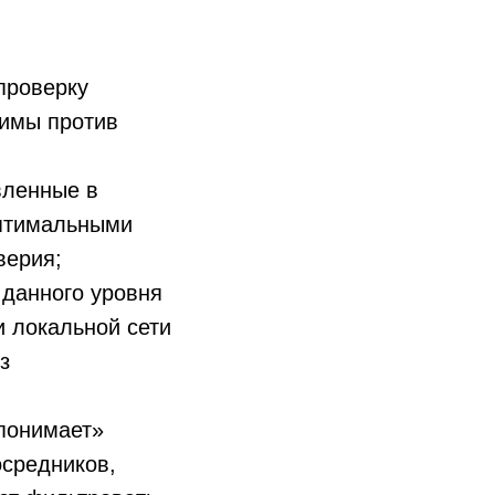
проверку
нимы против
вленные в
оптимальными
верия;
 данного уровня
 локальной сети
з
«понимает»
осредников,