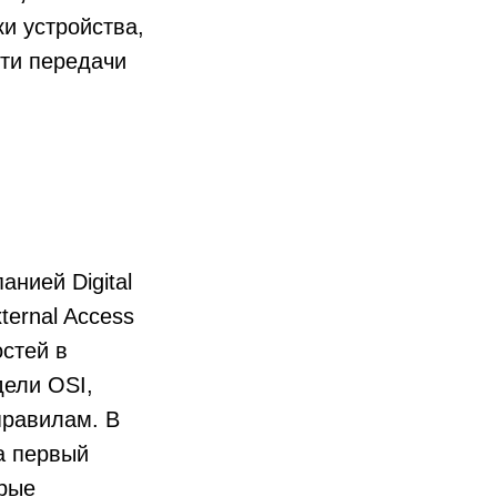
ки устройства,
ти передачи
нией Digital
ternal Access
остей в
дели OSI,
правилам. В
ла первый
орые