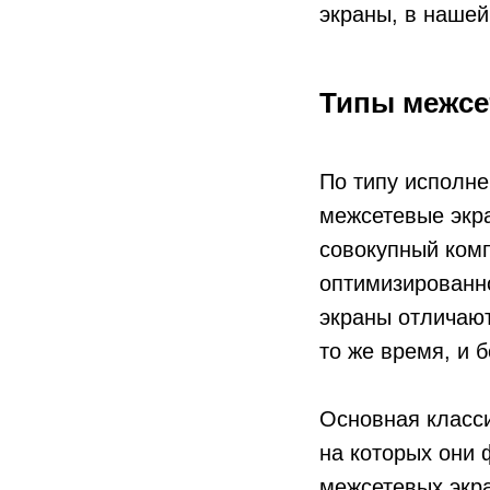
экраны, в нашей
Типы межсе
По типу исполн
межсетевые экр
совокупный комп
оптимизированно
экраны отличаю
то же время, и 
Основная класс
на которых они
межсетевых экр