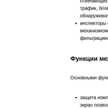
отвечающих 
трафик, бло
обнаруживат
инспекторы 
механизмом,
фильтрацию 
Функции ме
Основными функ
защита комп
экран позво