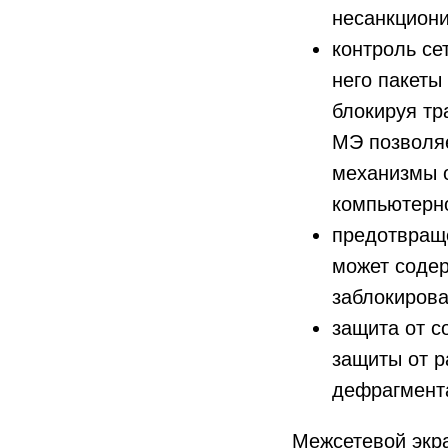
несанкциони
контроль се
него пакеты
блокируя тр
МЭ позволяе
механизмы 
компьютерно
предотвраще
может соде
заблокирова
защита от с
защиты от р
дефрагмента
Межсетевой экр