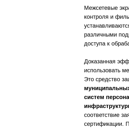
Межсетевые экр
контроля и филь
устанавливаются
различными под
доступа к обра
Доказанная эфф
использовать м
Это средство з
муниципальных
систем персон
инфраструкту
соответствие з
сертификации. П