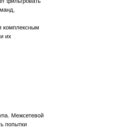
ет фильтровать
манд,
ся комплексным
и их
упа. Межсетевой
ть попытки