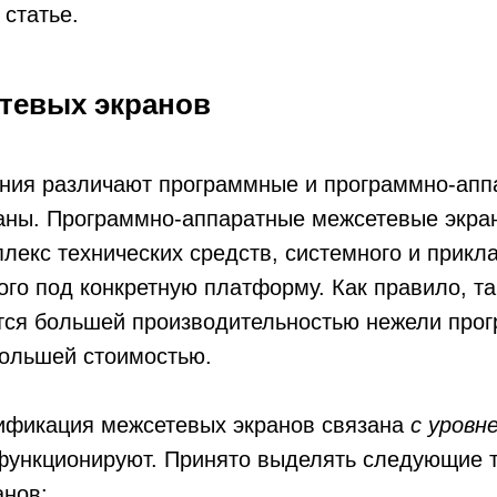
 статье.
тевых экранов
ения различают программные и программно-апп
аны. Программно-аппаратные межсетевые экра
лекс технических средств, системного и прикл
го под конкретную платформу. Как правило, т
тся большей производительностью нежели прог
большей стоимостью.
ификация межсетевых экранов связана
с уровн
 функционируют. Принято выделять следующие 
анов: