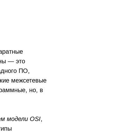
аратные
ны — это
адного ПО,
акие межсетевые
раммные, но, в
ем модели OSI
,
типы