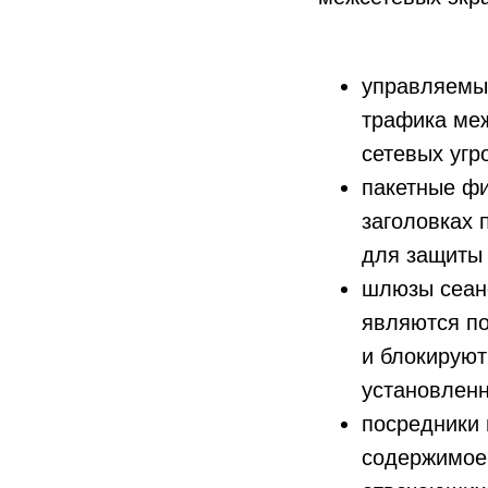
управляемы
трафика меж
сетевых угро
пакетные фи
заголовках 
для защиты 
шлюзы сеанс
являются п
и блокируют
установлен
посредники 
содержимое 