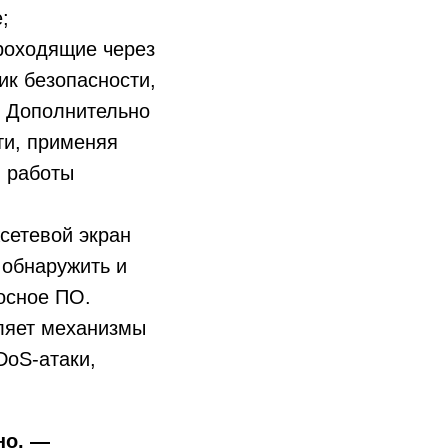
;
проходящие через
ик безопасности,
. Дополнительно
ти, применяя
 работы
сетевой экран
обнаружить и
осное ПО.
ляет механизмы
DoS-атаки,
но, —