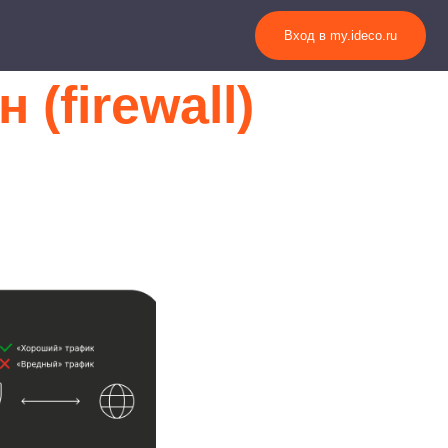
Вход в my.ideco.ru
(firewall)