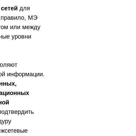
 сетей
для
 правило, МЭ
том или между
ные уровни
воляют
ой информации.
нных,
мационных
ной
подтвердить
дуру
ежсетевые